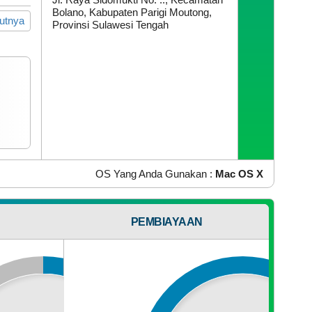
Bolano, Kabupaten Parigi Moutong,
jutnya
Provinsi Sulawesi Tengah
IP Address Anda :
216.73.217.25
OS Yang Anda Gunakan :
Mac OS X
PEMBIAYAAN
Browser Yang Anda Gunakan :
Chrome 131.0.0.0