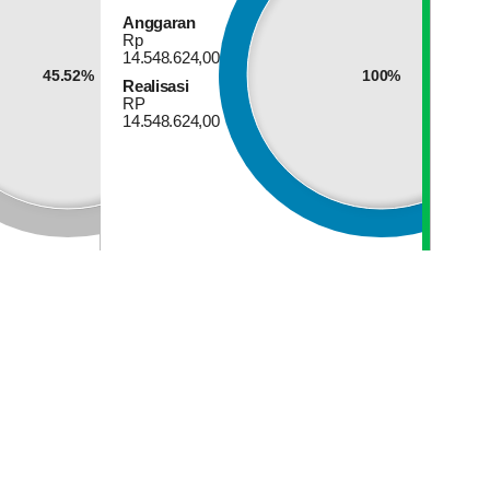
Anggaran
Rp
14.548.624,00
45.52%
100%
Realisasi
RP
14.548.624,00
WILAYAH DESA