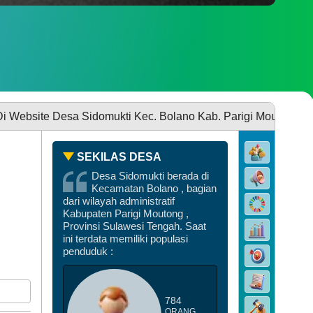
SDGS DESA
sa Sidomukti Kec. Bolano Kab. Parigi Moutong .*** ==== *** an
SEKILAS DESA
Desa Sidomukti berada di
Kecamatan Bolano , bagian
DATA PEMBANGUNAN
dari wilayah administratif
Kabupaten Parigi Moutong ,
Provinsi Sulawesi Tengah. Saat
ini terdata memiliki populasi
penduduk :
784
DATA STUNTING
ORANG