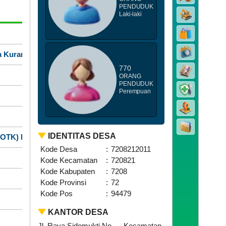
PENDUDUK
Admin
Dibaca
Laki-laki
Admin
62
ga Kurang Mampu
Admin
60
770
Admin
55
ORANG
PENDUDUK
Perempuan
Admin
84
HARMADI SUJARNO
85
IDENTITAS DESA
(SOTK) Pemerintah Desa
Admin
200
Kode Desa
:
7208212011
Admin
185
Kode Kecamatan
:
720821
Kode Kabupaten
:
7208
Admin
184
Kode Provinsi
:
72
Kode Pos
:
94479
Admin
197
KANTOR DESA
HARMADI SUJARNO
282
Jl. Raya Sidomukti No. .., Kecamatan