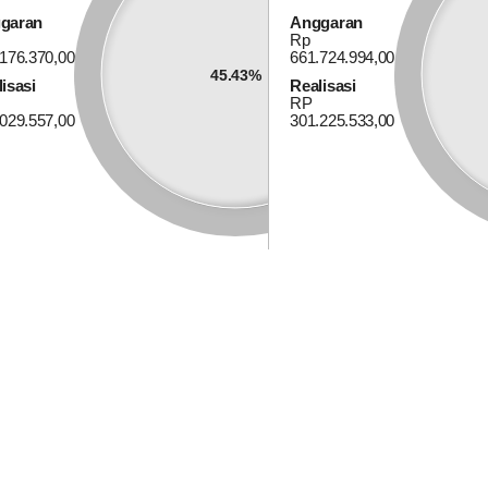
garan
Anggaran
Anggaran
Rp
Rp 17.589.681,00
176.370,00
661.724.994,00
0%
Realisasi
45.43%
isasi
Realisasi
RP 0,00
RP
029.557,00
301.225.533,00
Alokasi Dana Desa
Anggaran
Rp 343.980.313,00
KANTOR DESA
52.96%
Realisasi
RP 182.156.548,00