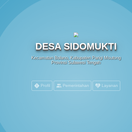
E
DESA SIDOMUKTI
Kecamatan Bolano, Kabupaten Parigi Moutong
Provinsi Sulawesi Tengah
Profil
Pemerintahan
Layanan
PEMERINTAH