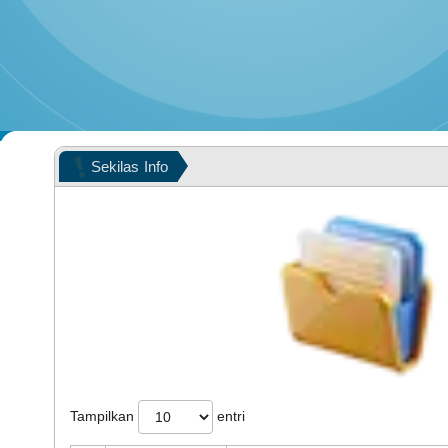
POPULASI WILAYAH
Sekilas
Info
KEHADIRAN
Tampilkan
entri
LAPAK DESA