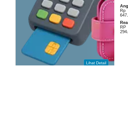
Ang
Rp
647.
Real
RP
294.
Lihat Detail
JAM KERJA