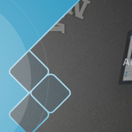
45.43%
Realisasi
RP 294.029.557,00
billing pajak Coretax
prodeskel
IDM
Belanja
A
Anggaran
Rp 661.724.994,00
45.52%
Realisasi
RP 301.225.533,00
SOTK
LAYANAN MANDIRI
OpenSID
Pemkab Parimo
Siks-Ng