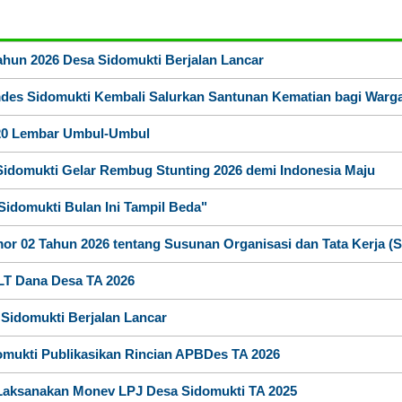
APBDes 2026 Pendapatan
Hasil Usaha Desa
ahun 2026 Desa Sidomukti Berjalan Lancar
des Sidomukti Kembali Salurkan Santunan Kematian bagi War
20 Lembar Umbul-Umbul
ARSIP ARTIKEL
idomukti Gelar Rembug Stunting 2026 demi Indonesia Maju
Anggaran
Rp 6.050.000,00
0%
idomukti Bulan Ini Tampil Beda"
Realisasi
RP 0,00
or 02 Tahun 2026 tentang Susunan Organisasi dan Tata Kerja 
LT Dana Desa TA 2026
Sidomukti Berjalan Lancar
omukti Publikasikan Rincian APBDes TA 2026
Dana Desa
aksanakan Monev LPJ Desa Sidomukti TA 2025