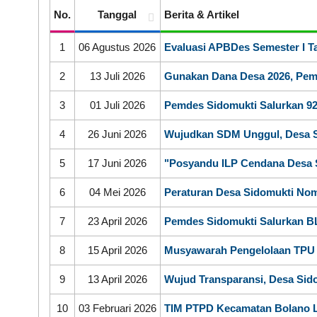
No.
Tanggal
Berita & Artikel
1
06 Agustus 2026
Evaluasi APBDes Semester I T
2
13 Juli 2026
Gunakan Dana Desa 2026, Pem
3
01 Juli 2026
Pemdes Sidomukti Salurkan 9
DATA PETA
4
26 Juni 2026
Wujudkan SDM Unggul, Desa S
5
17 Juni 2026
"Posyandu ILP Cendana Desa S
6
04 Mei 2026
Peraturan Desa Sidomukti Nom
7
23 April 2026
Pemdes Sidomukti Salurkan B
8
15 April 2026
Musyawarah Pengelolaan TPU 
9
13 April 2026
Wujud Transparansi, Desa Sid
10
03 Februari 2026
TIM PTPD Kecamatan Bolano L