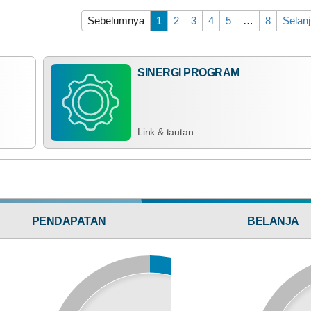
Sebelumnya
1
2
3
4
5
…
8
Selan
SINERGI PROGRAM
Anggaran
Rp 279.305.000,00
40%
Realisasi
RP 111.722.000,00
Link & tautan
TRANSPARANSI
PENDAPATAN
BELANJA
Bagi Hasil Pajak Dan Retribusi
ANGGARAN