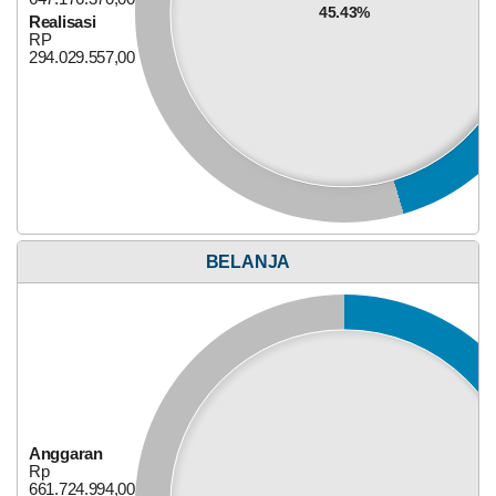
45.43%
Realisasi
RP
294.029.557,00
Anggaran
Rp
279.305.000,00
40%
Realisasi
RP
111.722.000,00
BELANJA
Bagi Hasil Pajak Dan Retribusi
Anggaran
Rp
661.724.994,00