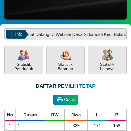
Anggaran
Rp
661.724.994,00
45.52%
Realisasi
Info
Selamat Datang Di Website Desa Sidomukti Kec. Bolano Kab. Par
RP
301.225.533,00
PEMERINTAH
SOTK
LAYANAN MANDIRI
PENGADUAN
Statistik
Statistik
Statistik
OpenSID
Pemkab Parimo
Siks-Ng
Penduduk
Bantuan
Lainnya
DAFTAR PEMILIH TETAP
Pembiayaan
Cetak
POPULASI
DAFTAR PEMILIH
STATUS IDM
SDGS DESA
No
Dusun
RW
Jiwa
L
P
WILAYAH
1
1
-
329
171
158