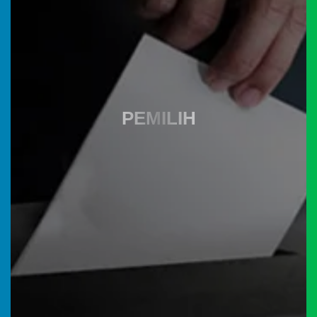
Anggaran
Rp
647.176.370,00
45.43%
Realisasi
RP
294.029.557,00
PEMILIH
Ebilling pajak
prodeskel
IDM
Coretax
Belanja