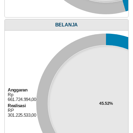
BELANJA
Anggaran
Rp
17.589.681,00
0%
Realisasi
RP 0,00
Anggaran
Rp
661.724.994,00
45.52%
Realisasi
RP
301.225.533,00