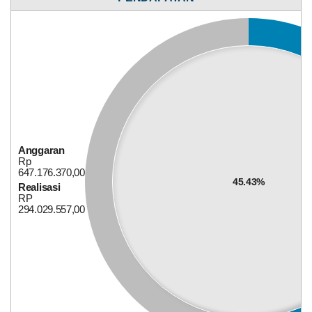
Anggaran
Rp
279.305.000,00
40%
Realisasi
RP
111.722.000,00
Anggaran
Rp
647.176.370,00
45.43%
Realisasi
RP
294.029.557,00
Bagi Hasil Pajak Dan Retribusi