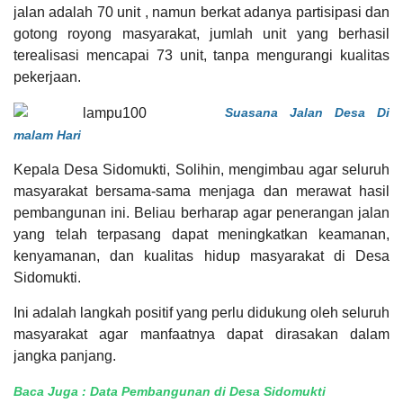
jalan adalah 70 unit , namun berkat adanya partisipasi dan
PEMERINTAH
SOTK
LAYANAN MANDIRI
PENGADUAN
OpenSID
Pemkab Parimo
Siks-Ng
gotong royong masyarakat, jumlah unit yang berhasil
terealisasi mencapai 73 unit, tanpa mengurangi kualitas
pekerjaan.
Pembiayaan
Suasana Jalan Desa Di
malam Hari
Kepala Desa Sidomukti, Solihin, mengimbau agar seluruh
masyarakat bersama-sama menjaga dan merawat hasil
pembangunan ini. Beliau berharap agar penerangan jalan
POPULASI
DAFTAR PEMILIH
STATUS IDM
SDGS DESA
WILAYAH
yang telah terpasang dapat meningkatkan keamanan,
kenyamanan, dan kualitas hidup masyarakat di Desa
Sidomukti.
Anggaran
Ini adalah langkah positif yang perlu didukung oleh seluruh
Rp
masyarakat agar manfaatnya dapat dirasakan dalam
14.548.624,00
100%
Realisasi
jangka panjang.
RP
14.548.624,00
Baca Juga :
Data Pembangunan di Desa Sidomukti