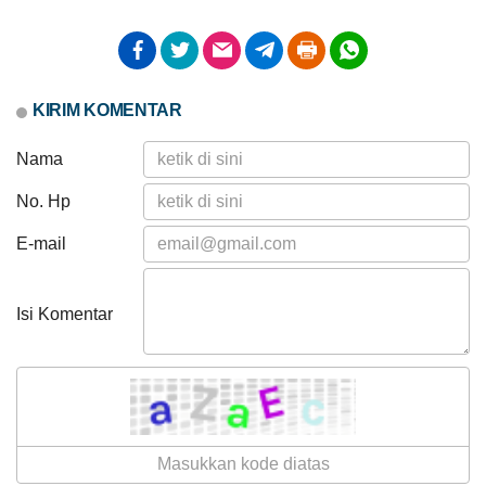
KEHADIRAN
INFORMASI
PRODUK HUKUM
DATA
PUBLIK
PEMBANGUNAN
KIRIM KOMENTAR
Nama
No. Hp
APBDes 2026 Pendapatan
E-mail
Hasil Usaha Desa
LAPAK DESA
GALERI FOTO
INVENTARIS
DATA STUNTING
Isi Komentar