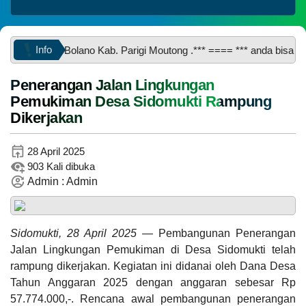
Belanja
Info
ti Kec. Bolano Kab. Parigi Moutong .*** ==== *** anda bisa menikma
Penerangan Jalan Lingkungan
Pemukiman Desa Sidomukti Rampung
Dikerjakan
28 April 2025
903 Kali dibuka
Anggaran
Admin : Admin
Rp
661.724.994,00
45.52%
Realisasi
RP
301.225.533,00
Sidomukti, 28 April 2025
— Pembangunan Penerangan
Jalan Lingkungan Pemukiman di Desa Sidomukti telah
rampung dikerjakan. Kegiatan ini didanai oleh Dana Desa
Tahun Anggaran 2025 dengan anggaran sebesar Rp
57.774.000,-. Rencana awal pembangunan penerangan