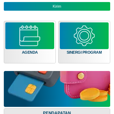
Anggaran
Rp
6.050.000,00
0%
DATA PETA
ARSIP ARTIKEL
Realisasi
RP 0,00
AGENDA
SINERGI PROGRAM
Dana Desa
PENDAPATAN