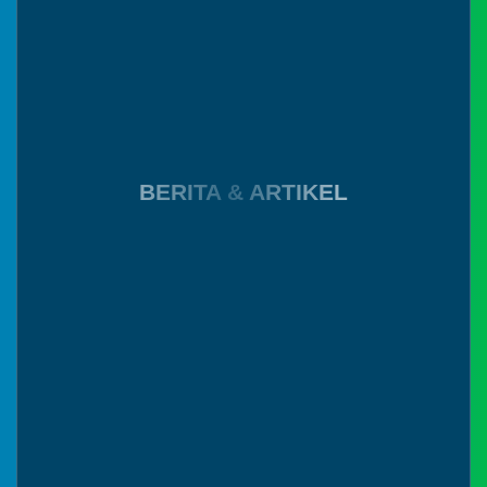
belum tersedia atau dalam
pengembangan, mohon maaf atas
ketidak nyamanannya
Anggaran
BERITA & ARTIKEL
Rp
647.176.370,00
45.43%
Realisasi
RP
294.029.557,00
Ebilling pajak
prodeskel
IDM
Coretax