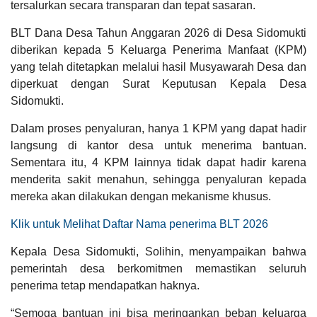
tersalurkan secara transparan dan tepat sasaran.
PUBLIK
PEMBANGUNAN
BLT Dana Desa Tahun Anggaran 2026 di Desa Sidomukti
diberikan kepada 5 Keluarga Penerima Manfaat (KPM)
yang telah ditetapkan melalui hasil Musyawarah Desa dan
diperkuat dengan Surat Keputusan Kepala Desa
Sidomukti.
APBDes 2026 Pendapatan
Dalam proses penyaluran, hanya 1 KPM yang dapat hadir
langsung di kantor desa untuk menerima bantuan.
Hasil Usaha Desa
Sementara itu, 4 KPM lainnya tidak dapat hadir karena
menderita sakit menahun, sehingga penyaluran kepada
mereka akan dilakukan dengan mekanisme khusus.
LAPAK DESA
GALERI FOTO
INVENTARIS
DATA STUNTING
Klik untuk Melihat Daftar Nama penerima BLT 2026
Kepala Desa Sidomukti, Solihin, menyampaikan bahwa
pemerintah desa berkomitmen memastikan seluruh
penerima tetap mendapatkan haknya.
“Semoga bantuan ini bisa meringankan beban keluarga