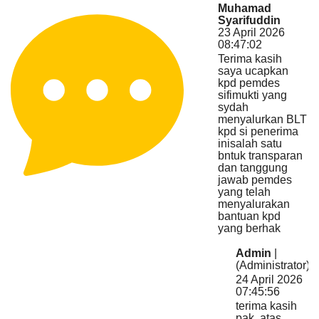
Muhamad
Syarifuddin
23 April 2026
08:47:02
Terima kasih
saya ucapkan
kpd pemdes
sifimukti yang
sydah
menyalurkan BLT
kpd si penerima
inisalah satu
bntuk transparan
Anggaran
dan tanggung
Rp
jawab pemdes
279.305.000,00
yang telah
40
Realisasi
menyalurakan
RP
bantuan kpd
111.722.000,00
yang berhak
Admin
|
(Administrator)
24 April 2026
07:45:56
terima kasih
pak, atas