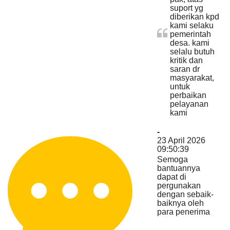
suport yg
diberikan kpd
kami selaku
pemerintah
desa. kami
selalu butuh
kritik dan
saran dr
masyarakat,
Bagi Hasil Pajak Dan Retribusi
untuk
perbaikan
pelayanan
kami
-
23 April 2026
09:50:39
Semoga
bantuannya
dapat di
pergunakan
dengan sebaik-
baiknya oleh
para penerima
Anggaran