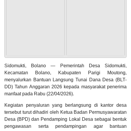
POPULASI
DAFTAR PEMILIH
STATUS IDM
SDGS DESA
WILAYAH
Sidomukti, Bolano — Pemerintah Desa Sidomukti,
Kecamatan Bolano, Kabupaten Parigi Moutong,
Anggaran
Rp
menyalurkan Bantuan Langsung Tunai Dana Desa (BLT-
14.548.624,00
100
DD) Tahun Anggaran 2026 kepada masyarakat penerima
Realisasi
RP
manfaat pada Rabu (22/04/2026).
14.548.624,00
Kegiatan penyaluran yang berlangsung di kantor desa
tersebut turut dihadiri oleh Ketua Badan Permusyawaratan
Desa (BPD) dan Pendamping Lokal Desa sebagai bentuk
pengawasan serta pendampingan agar bantuan
KEHADIRAN
INFORMASI
PRODUK HUKUM
DATA