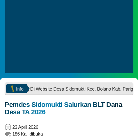
Ebilling pajak
prodeskel
IDM
Coretax
Belanja
Info
atang Di Website Desa Sidomukti Kec. Bolano Kab. Parigi Moutong .
Pemdes Sidomukti Salurkan BLT Dana
Desa TA 2026
23 April 2026
186 Kali dibuka