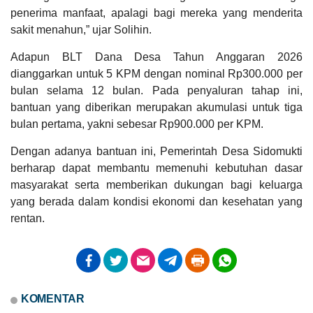
penerima manfaat, apalagi bagi mereka yang menderita
Anggaran
sakit menahun,” ujar Solihin.
Rp
6.050.000,00
0%
Adapun BLT Dana Desa Tahun Anggaran 2026
Realisasi
dianggarkan untuk 5 KPM dengan nominal Rp300.000 per
RP 0,00
DATA PETA
ARSIP ARTIKEL
bulan selama 12 bulan. Pada penyaluran tahap ini,
bantuan yang diberikan merupakan akumulasi untuk tiga
bulan pertama, yakni sebesar Rp900.000 per KPM.
Dengan adanya bantuan ini, Pemerintah Desa Sidomukti
berharap dapat membantu memenuhi kebutuhan dasar
masyarakat serta memberikan dukungan bagi keluarga
yang berada dalam kondisi ekonomi dan kesehatan yang
rentan.
Dana Desa
KOMENTAR